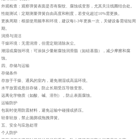
外观检查：观察弹簧表面是否有裂纹、腐蚀或变形，尤其关注线圈结合处。
性能测试：定期测量弹簧自由高度和刚度，若变化超过10%需更换。
更换周期：根据使用频率和环境，建议每1-3年更换一次，关键设备需缩短周
期。
润滑与清洁
干燥环境：无需润滑，但需定期清除灰尘。
潮湿或腐蚀环境：可涂抹少量耐腐蚀润滑脂（如硅基脂），减少摩擦和腐
蚀。
四、存储与运输
存储条件
存放于干燥、通风的室内，避免潮湿或高温环境。
水平放置或悬挂存储，防止长期受压导致变形。
远离化学物质（如酸、碱、溶剂），防止表面腐蚀。
运输防护
包装时使用防震材料，避免运输中碰撞或挤压。
轻拿轻放，禁止抛掷或拖拽弹簧。
五、安全与应急处理
个人防护