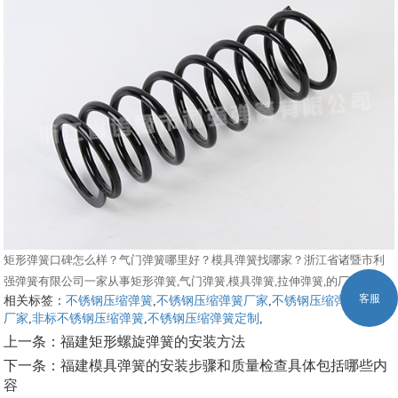
矩形弹簧口碑怎么样？气门弹簧哪里好？模具弹簧找哪家？浙江省诸暨市利
强弹簧有限公司一家从事矩形弹簧,气门弹簧,模具弹簧,拉伸弹簧,的厂家
相关标签：
不锈钢压缩弹簧
,
不锈钢压缩弹簧厂家
,
不锈钢压缩弹簧生产
客服
厂家
,
非标不锈钢压缩弹簧
,
不锈钢压缩弹簧定制
,
上一条：
福建矩形螺旋弹簧的安装方法
下一条：
福建模具弹簧的安装步骤和质量检查具体包括哪些内
容