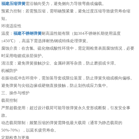
福建压缩弹簧
需沿轴向受力，避免侧向力导致弯曲或偏载。
预紧力控制：若需预压缩，需明确预紧量，避免过度压缩导致疲劳寿命缩
短。
环境适应性
温度：
福建不锈钢弹簧
耐高温性能有限（如304不锈钢长期使用温度
≤450℃），高温下需选择耐热钢或特殊处理弹簧。
腐蚀介质：在含氯、硫化物或酸性环境中，需定期检查表面腐蚀情况，必要
时采用电镀或涂层保护。
清洁度：避免弹簧接触沙尘、金属碎屑等杂质，防止磨损或卡滞。
机械防护
在振动或冲击环境中，需加装导套或限位装置，防止弹簧失稳或横向偏移。
避免弹簧与尖锐边缘或硬物直接接触，防止划伤或应力集中。
三、操作与维护
载荷控制
严禁超载使用：超过设计载荷可能导致弹簧永久变形或断裂，引发安全事
故。
动态载荷限制：频繁压缩的弹簧需降低最大载荷（通常为静态载荷的
50%-70%），以延长疲劳寿命。
定期检查与更换