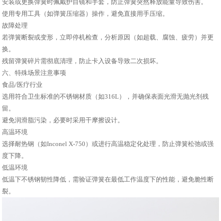
安装或更换弹簧时佩戴护目镜和手套，防止弹簧突然释放能量导致伤害。
使用专用工具（如弹簧压缩器）操作，避免直接用手压缩。
故障处理
若弹簧断裂或变形，立即停机检查，分析原因（如超载、腐蚀、疲劳）并更
换。
残留弹簧碎片需彻底清理，防止卡入设备导致二次损坏。
六、特殊场景注意事项
食品/医疗行业
选用符合卫生标准的不锈钢材质（如316L），并确保表面光滑无抛光剂残
留。
避免润滑脂污染，必要时采用干摩擦设计。
高温环境
选择耐热钢（如Inconel X-750）或进行高温稳定化处理，防止弹簧松弛或强
度下降。
低温环境
低温下不锈钢韧性降低，需验证弹簧在最低工作温度下的性能，避免脆性断
裂。