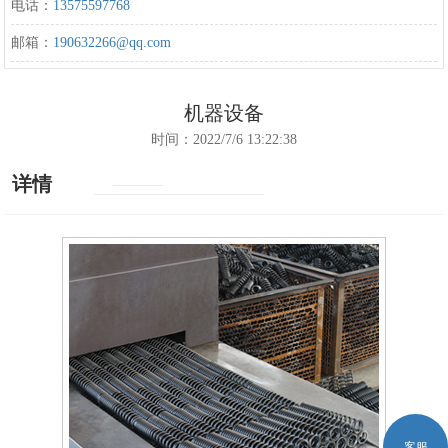
电话：
13575597768
邮箱：
190632266@qq.com
机器设备
时间：2022/7/6 13:22:38
详情
客服